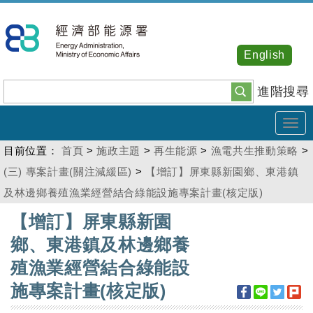
跳
到
主
English
要
內
進階搜尋
容
Tog
navi
目前位置：
首頁
>
施政主題
>
再生能源
>
漁電共生推動策略
>
(三) 專案計畫(關注減緩區)
>
【增訂】屏東縣新園鄉、東港鎮
及林邊鄉養殖漁業經營結合綠能設施專案計畫(核定版)
:::
【增訂】屏東縣新園
鄉、東港鎮及林邊鄉養
殖漁業經營結合綠能設
施專案計畫(核定版)