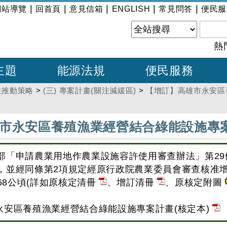
|
|
|
|
|
網站導覽
回首頁
意見信箱
ENGLISH
常見問答
便民服
熱
主題
能源法規
便民服務
生推動策略
>
(三) 專案計畫(關注減緩區)
>
【增訂】高雄市永安區
市永安區養殖漁業經營結合綠能設施專案
部「申請農業用地作農業設施容許使用審查辦法」第29
，並經同條第2項規定經原行政院農業委員會審查核准
.68公頃(詳如原核定清冊
、增訂清冊
、原核定附圖
安區養殖漁業經營結合綠能設施專案計畫(核定本)