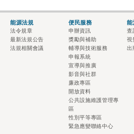
能源法規
便民服務
能
法令規章
申辦資訊
查
最新法規公告
獎勵與補助
視
法規相關會議
輔導與技術服務
出
申報系統
宣導與推廣
影音與社群
廉政專區
開放資料
公共設施維護管理專
區
性別平等專區
緊急應變聯絡中心