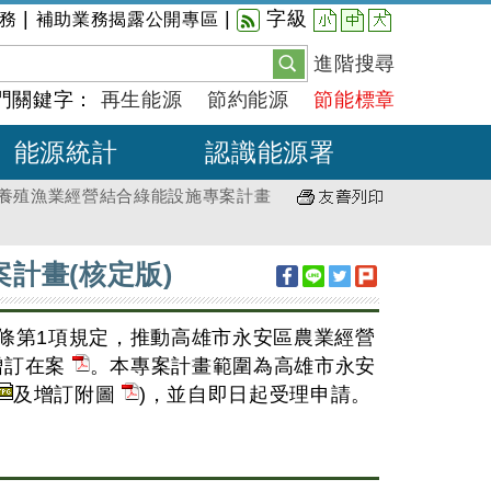
小
中
大
|
|
字級
務
補助業務揭露公開專區
進階搜尋
門關鍵字：
再生能源
節約能源
節能標章
能源統計
認識能源署
養殖漁業經營結合綠能設施專案計畫
計畫(核定版)
條第1項規定，推動高雄市永安區農業經營
增訂在案
。本專案計畫範圍為高雄市永安
及增訂附圖
)，並自即日起受理申請。