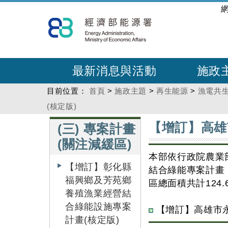
跳
:::
到
主
要
內
最新消息與活動
施政
容
目前位置：
首頁
>
施政主題
>
再生能源
>
漁電共
(核定版)
:::
:::
【增訂】高雄
(三) 專案計畫
(關注減緩區)
本部依行政院農業
【增訂】彰化縣
結合綠能專案計畫
福興鄉及芳苑鄉
區總面積共計124
養殖漁業經營結
合綠能設施專案
【增訂】高雄市永
計畫(核定版)