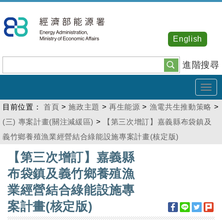
跳
到
主
English
要
內
進階搜尋
容
Tog
navi
目前位置：
首頁
>
施政主題
>
再生能源
>
漁電共生推動策略
>
(三) 專案計畫(關注減緩區)
>
【第三次增訂】嘉義縣布袋鎮及
義竹鄉養殖漁業經營結合綠能設施專案計畫(核定版)
:::
【第三次增訂】嘉義縣
布袋鎮及義竹鄉養殖漁
業經營結合綠能設施專
案計畫(核定版)