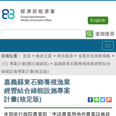
跳
到
主
English
要
內
進階搜尋
容
Tog
navi
目前位置：
首頁
>
施政主題
>
再生能源
>
漁電共生推動策略
>
(三) 專案計畫(關注減緩區)
>
嘉義縣東石鄉養殖漁業經營結合
綠能設施專案計畫(核定版)
:::
嘉義縣東石鄉養殖漁業
經營結合綠能設施專案
計畫(核定版)
本部依行政院農業部「申請農業用地作農業設施容