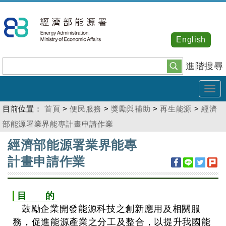
跳
到
主
English
要
內
進階搜尋
容
Tog
navi
目前位置：
首頁
>
便民服務
>
獎勵與補助
>
再生能源
>
經濟
部能源署業界能專計畫申請作業
:::
經濟部能源署業界能專
計畫申請作業
目 的
鼓勵企業開發能源科技之創新應用及相關服
務，促進能源產業之分工及整合，以提升我國能