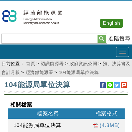
跳
到
主
English
要
內
進階搜尋
容
Tog
navi
目前位置：
首頁
>
認識能源署
>
政府資訊公開
>
預、決算書及
會計月報
>
經濟部能源署
>
104能源局單位決算
:::
104能源局單位決算
相關檔案
檔案名稱
檔案格式
104能源局單位決算
(4.8MB)