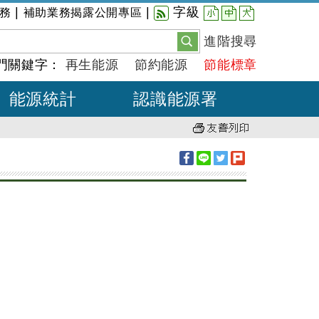
小
中
大
|
|
字級
務
補助業務揭露公開專區
進階搜尋
門關鍵字：
再生能源
節約能源
節能標章
能源統計
認識能源署