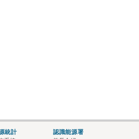
源統計
認識能源署