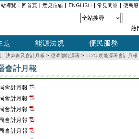
|
|
|
|
|
網站導覽
回首頁
意見信箱
ENGLISH
常見問答
便民服
熱
主題
能源法規
便民服務
預、決算書及會計月報
>
經濟部能源署
>
112年度能源署會計月報
源署會計月報
源局會計月報
源局會計月報
源局會計月報
源局會計月報
源局會計月報