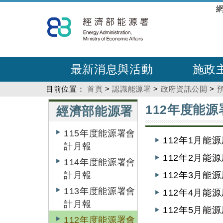
跳
:::
到
主
要
內
最新消息與活動
施政
容
目前位置：
首頁
>
認識能源署
>
政府資訊公開
>
:::
:::
112年度能
經濟部能源署
115年度能源署會
112年1月能
計月報
112年2月能
114年度能源署會
計月報
112年3月能
113年度能源署會
112年4月能
計月報
112年5月能
112年度能源署會