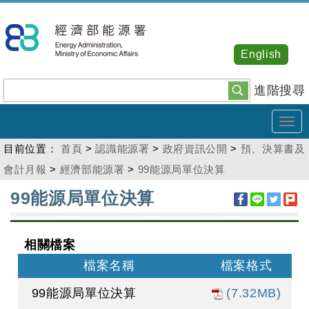
跳
到
主
English
要
內
進階搜尋
容
Tog
navi
目前位置：
首頁
>
認識能源署
>
政府資訊公開
>
預、決算書及
會計月報
>
經濟部能源署
>
99能源局單位決算
:::
99能源局單位決算
相關檔案
檔案名稱
檔案格式
99能源局單位決算
(7.32MB)