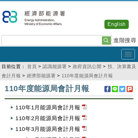
跳
到
主
English
要
內
進階搜尋
容
Tog
navi
目前位置：
首頁
>
認識能源署
>
政府資訊公開
>
預、決算書及
會計月報
>
經濟部能源署
>
110年度能源局會計月報
:::
110年度能源局會計月報
110年1月能源局會計月報
110年2月能源局會計月報
110年3月能源局會計月報