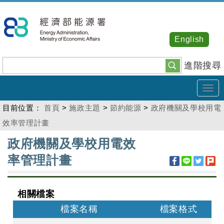
跳
到
主
English
要
內
進階搜尋
容
Tog
navi
目前位置：
首頁
>
施政主題
>
節約能源
>
政府機關及學校用電
效率管理計畫
:::
政府機關及學校用電效
率管理計畫
相關檔案
檔案名稱
檔案格式