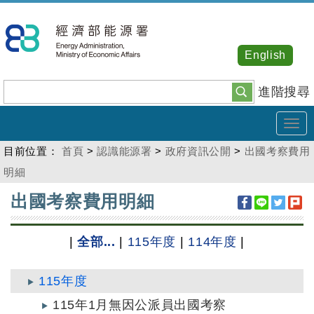
跳
到
主
English
要
內
進階搜尋
容
Tog
navi
目前位置：
首頁
>
認識能源署
>
政府資訊公開
>
出國考察費用
明細
:::
出國考察費用明細
|
全部...
|
115年度
|
114年度
|
115年度
115年1月無因公派員出國考察