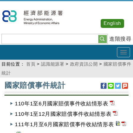
跳
到
主
English
要
內
進階搜尋
容
Tog
navi
目前位置：
首頁
>
認識能源署
>
政府資訊公開
>
國家賠償事件
統計
:::
國家賠償事件統計
110年1至6月國家賠償事件收結情形表
110年1至12月國家賠償事件收結情形表
111年1月至6月國家賠償事件收結情形表