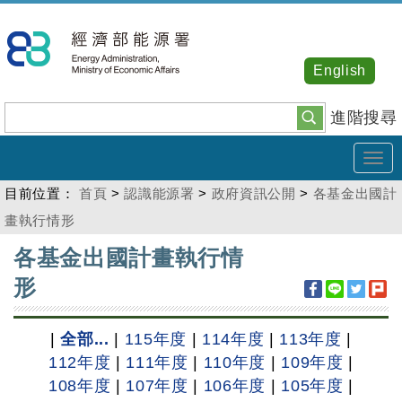
跳
到
主
English
要
內
進階搜尋
容
Tog
navi
目前位置：
首頁
>
認識能源署
>
政府資訊公開
>
各基金出國計
畫執行情形
:::
各基金出國計畫執行情
形
|
全部...
|
115年度
|
114年度
|
113年度
|
112年度
|
111年度
|
110年度
|
109年度
|
108年度
|
107年度
|
106年度
|
105年度
|