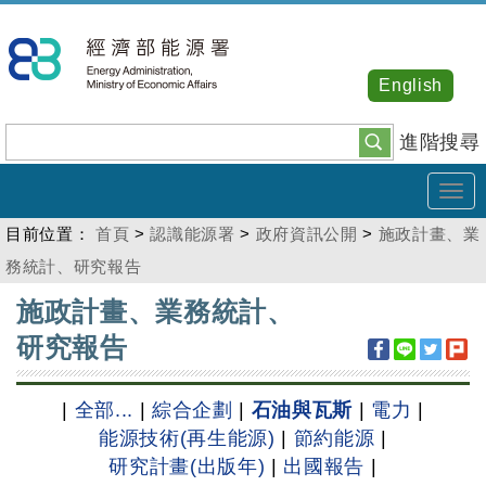
跳
到
主
English
要
內
進階搜尋
容
Tog
navi
目前位置：
首頁
>
認識能源署
>
政府資訊公開
>
施政計畫、業
務統計、研究報告
:::
施政計畫、業務統計、
研究報告
|
全部...
|
綜合企劃
|
石油與瓦斯
|
電力
|
能源技術(再生能源)
|
節約能源
|
研究計畫(出版年)
|
出國報告
|