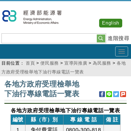
跳
到
主
English
要
內
進階搜尋
容
Tog
navi
目前位置：
首頁
>
便民服務
>
宣導與推廣
>
為民服務
>
各地
方政府受理檢舉地下油行專線電話一覽表
:::
各地方政府受理檢舉地
下油行專線電話一覽表
各地方政府受理檢舉地下油行專線電話一覽表
編號
縣（市）別
專 線 電 話
備 註
1
免付費電話
0800-300-818