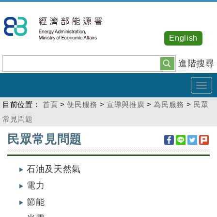
跳
到
主
English
要
內
進階搜尋
容
Tog
navi
目前位置：
首頁
>
便民服務
>
宣導與推廣
>
為民服務
>
民眾
常見問題
:::
民眾常見問題
石油及天然氣
電力
節能