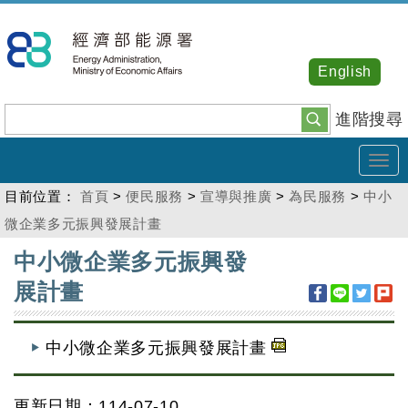
跳
到
主
English
要
內
進階搜尋
容
Tog
navi
目前位置：
首頁
>
便民服務
>
宣導與推廣
>
為民服務
>
中小
微企業多元振興發展計畫
:::
中小微企業多元振興發
展計畫
中小微企業多元振興發展計畫
更新日期：114-07-10