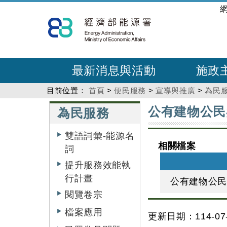
跳
:::
到
主
要
內
最新消息與活動
施政
容
目前位置：
首頁
>
便民服務
>
宣導與推廣
>
為民
:::
:::
公有建物公民
為民服務
雙語詞彙-能源名
相關檔案
詞
提升服務效能執
行計畫
公有建物公
閱覽卷宗
檔案應用
更新日期：114-07-