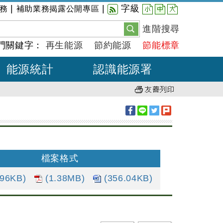
小
中
大
|
|
字級
務
補助業務揭露公開專區
進階搜尋
門關鍵字：
再生能源
節約能源
節能標章
能源統計
認識能源署
檔案格式
.96KB)
(1.38MB)
(356.04KB)