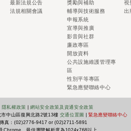
最新法規公告
獎勵與補助
視
法規相關會議
輔導與技術服務
出
申報系統
宣導與推廣
影音與社群
廉政專區
開放資料
公共設施維護管理專
區
性別平等專區
緊急應變聯絡中心
|
隱私權政策
|
網站安全政策及資通安全政策
臺北市中山區復興北路2號13樓
交通位置圖
|
緊急應變聯絡中心
真：(02)2776-9417 or (02)2711-5891
x及Chrome，最佳瀏覽解析度為1024x768以上