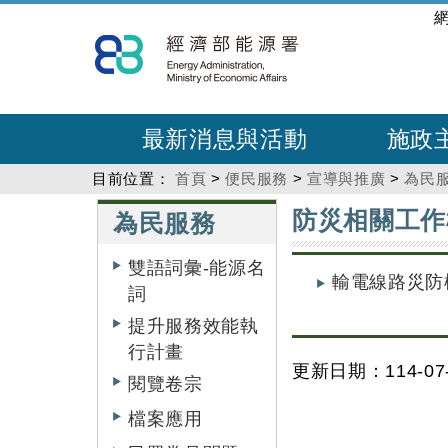
跳
:::
到
主
要
內
最新消息與活動
施政
容
目前位置：
首頁
>
便民服務
>
宣導與推廣
>
為民
:::
:::
防災相關工作
為民服務
雙語詞彙-能源名
輸電線路災防
詞
提升服務效能執
行計畫
更新日期：114-07-
閱覽卷宗
檔案應用