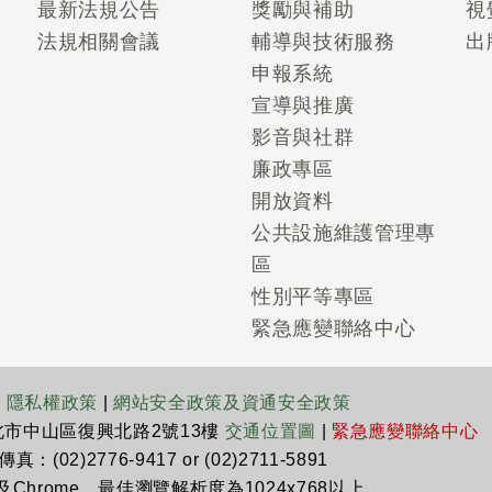
最新法規公告
獎勵與補助
視
法規相關會議
輔導與技術服務
出
申報系統
宣導與推廣
影音與社群
廉政專區
開放資料
公共設施維護管理專
區
性別平等專區
緊急應變聯絡中心
|
隱私權政策
|
網站安全政策及資通安全政策
臺北市中山區復興北路2號13樓
交通位置圖
|
緊急應變聯絡中心
真：(02)2776-9417 or (02)2711-5891
x及Chrome，最佳瀏覽解析度為1024x768以上