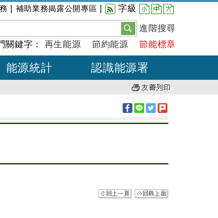
小
中
大
|
|
字級
務
補助業務揭露公開專區
進階搜尋
門關鍵字：
再生能源
節約能源
節能標章
能源統計
認識能源署