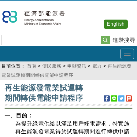
跳
到
主
English
要
內
進階搜尋
容
Tog
navi
目前位置：
首頁
>
便民服務
>
申辦資訊
>
電力
>
再生能源發
電業試運轉期間轉供電能申請程序
:::
再生能源發電業試運轉
期間轉供電能申請程序
一、目的：
為提升綠電供給以滿足用戶綠電需求，特實施
再生能源發電業得於試運轉期間進行轉供申請