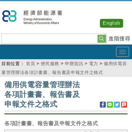
跳
到
主
English
要
內
進階搜尋
容
Tog
navi
目前位置：
首頁
>
便民服務
>
申辦資訊
>
電力
>
備用供電容
量管理辦法各項計畫書、報告書及申報文件之格式
:::
備用供電容量管理辦法
各項計畫書、報告書及
申報文件之格式
各項計畫書、報告書及申報文件之格式