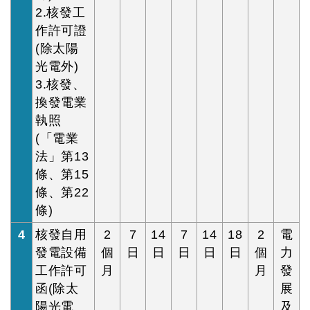
2.核發工
作許可證
(除太陽
光電外)
3.核發、
換發電業
執照
(「電業
法」第13
條、第15
條、第22
條)
4
核發自用
2
7
14
7
14
18
2
電
發電設備
個
日
日
日
日
日
個
力
工作許可
月
月
發
函(除太
展
陽光電
及