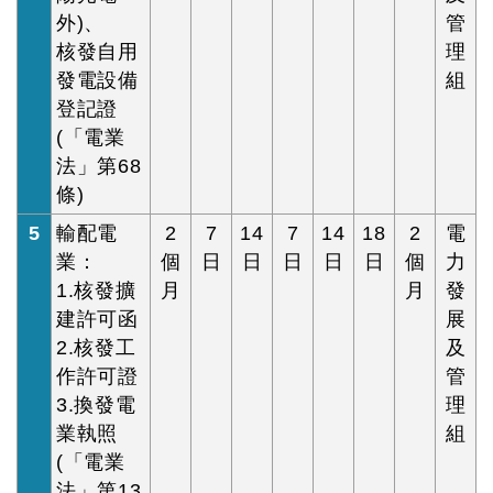
外)、
管
核發自用
理
發電設備
組
登記證
(「電業
法」第68
條)
5
輸配電
2
7
14
7
14
18
2
電
業：
個
日
日
日
日
日
個
力
1.核發擴
月
月
發
建許可函
展
2.核發工
及
作許可證
管
3.換發電
理
業執照
組
(「電業
法」第13