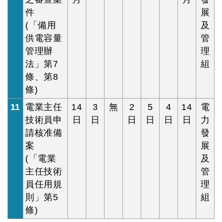
件
展
(「備用
及
供電容量
管
管理辦
理
法」第7
組
條、第8
條)
11
電業主任
14
3
無
2
5
4
14
電
技術員申
日
日
日
日
日
日
力
請核准備
發
案
展
(「電業
及
主任技術
管
員任用規
理
則」第5
組
條)