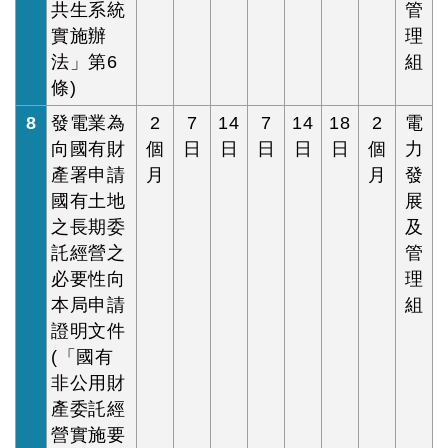
共生系統
管
實施辦
理
法」第6
組
條)
8
發電業為
2
7
14
7
14
18
2
電
向國有財
個
日
日
日
日
日
個
力
產署申請
月
月
發
國有土地
展
之長期委
及
託經營之
管
必要性向
理
本局申請
組
證明文件
(「國有
非公用財
產委託經
營實施要