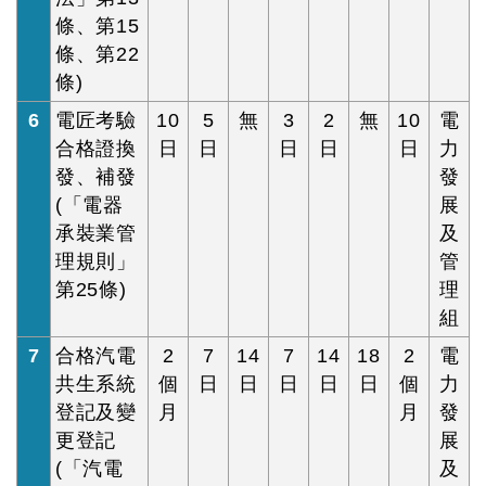
條、第15
條、第22
條)
6
電匠考驗
10
5
無
3
2
無
10
電
合格證換
日
日
日
日
日
力
發、補發
發
(「電器
展
承裝業管
及
理規則」
管
第25條)
理
組
7
合格汽電
2
7
14
7
14
18
2
電
共生系統
個
日
日
日
日
日
個
力
登記及變
月
月
發
更登記
展
(「汽電
及