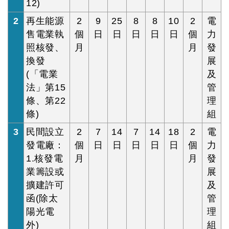
12)
2
再生能源
2
9
25
8
8
10
2
電
售電業執
個
日
日
日
日
日
個
力
照核發、
月
月
發
換發
展
(「電業
及
法」第15
管
條、第22
理
條)
組
3
民間設立
2
7
14
7
14
18
2
電
發電廠：
個
日
日
日
日
日
個
力
1.核發電
月
月
發
業籌設或
展
擴建許可
及
函(除太
管
陽光電
理
外)
組