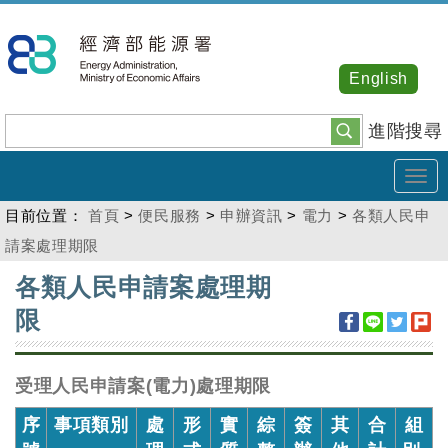
跳
到
主
English
要
內
進階搜尋
容
Tog
navi
目前位置：
首頁
>
便民服務
>
申辦資訊
>
電力
>
各類人民申
請案處理期限
:::
各類人民申請案處理期
限
受理人民申請案(電力)處理期限
序
事項類別
處
形
實
綜
簽
其
合
組