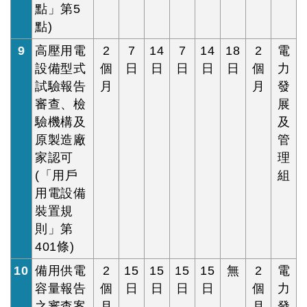
點」第5
點)
9
高壓用電
2
7
14
7
14
18
2
電
設備型式
個
日
日
日
日
日
個
力
試驗報告
月
月
發
審查、檢
展
驗機構及
及
原製造廠
管
家認可
理
(「用戶
組
用電設備
裝置規
則」第
401條)
10
備用供電
2
15
15
15
15
無
2
電
容量報告
個
日
日
日
日
個
力
之審查案
月
月
發