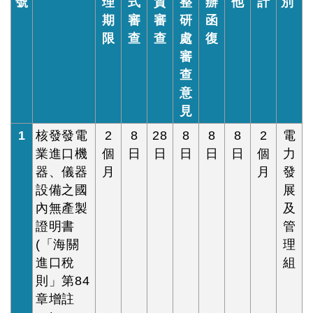
號
理
式
質
整
辦
他
計
別
期
審
審
研
函
限
查
查
處
復
審
查
意
見
1
核發發電
2
8
28
8
8
8
2
電
業進口機
個
日
日
日
日
日
個
力
器、儀器
月
月
發
設備之國
展
內無產製
及
證明書
管
(「海關
理
進口稅
組
則」第84
章增註