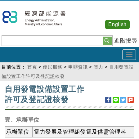
跳
到
主
English
要
內
進階搜尋
容
Tog
navi
目前位置：
首頁
>
便民服務
>
申辦資訊
>
電力
>
自用發電設
備設置工作許可及登記證核發
:::
自用發電設備設置工作
許可及登記證核發
壹、承辦單位
承辦單位
電力發展及管理組發電及供需管理科