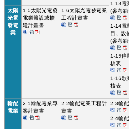
1-13
太陽
1-5太陽光電發
1-6太陽光電發電業
(參考範
光電
電業籌設或擴
工程計畫書
發電
建計畫書
1-14
業
目、設
(參考範
1-15
核表
1-16
核表
輸配
2-1輸配電業專
2-2輸配電業工程計
2-3
電業
案計畫書
畫書
2-4