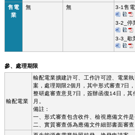
售電
無
無
3-1售
業
3-2_
3-3_
參、處理期限
輸配電業擴建許可、工作許可證、電業執
案，處理期限2個月，其中形式審查7日，
整研處審查意見7日，簽辦函復14日，其
輸配電業
月。
備註：
一、形式審查包含收件、檢視應備文件是
二、實質審查係為應備文件細部書面審查