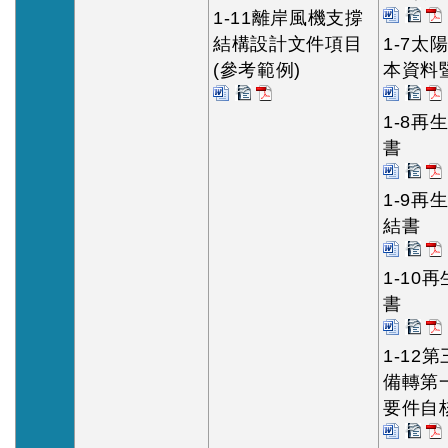
1-11離岸風機支撐
結構設計文件項目
1-7
(參考範例)
本資料
1-8
書
1-9
結書
1-10
書
1-12
備轉第一
要件自