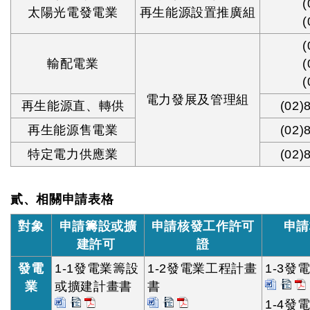
(
太陽光電發電業
再生能源設置推廣組
(
(
輸配電業
(
(
電力發展及管理組
再生能源直、轉供
(02)
再生能源售電業
(02)
特定電力供應業
(02)
貳、相關申請表格
對象
申請籌設或擴
申請核發工作許可
申
建許可
證
發電
1-1發電業籌設
1-2發電業工程計畫
1-3
業
或擴建計畫書
書
1-4