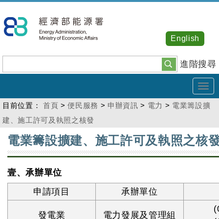
跳
到
主
English
要
內
進階搜尋
容
Tog
navi
目前位置：
首頁
>
便民服務
>
申辦資訊
>
電力
>
電業籌設擴
建、施工許可及執照之核發
:::
電業籌設擴建、施工許可及執照之核
壹、承辦單位
申請項目
承辦單位
(
發電業
電力發展及管理組