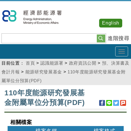
跳
到
主
English
要
內
進階搜尋
容
Tog
navi
目前位置：
首頁
>
認識能源署
>
政府資訊公開
>
預、決算書及
會計月報
>
能源研究發展基金
>
110年度能源研究發展基金附
屬單位分預算(PDF)
:::
110年度能源研究發展基
金附屬單位分預算(PDF)
相關檔案