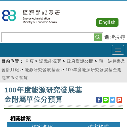
跳
到
主
English
要
內
進階搜尋
容
Tog
navi
目前位置：
首頁
>
認識能源署
>
政府資訊公開
>
預、決算書及
會計月報
>
能源研究發展基金
>
100年度能源研究發展基金附
屬單位分預算
:::
100年度能源研究發展基
金附屬單位分預算
相關檔案