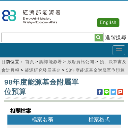
跳
到
主
English
要
內
進階搜尋
容
Tog
navi
目前位置：
首頁
>
認識能源署
>
政府資訊公開
>
預、決算書及
會計月報
>
能源研究發展基金
>
98年度能源基金附屬單位預算
:::
98年度能源基金附屬單
位預算
相關檔案
檔案名稱
檔案格式