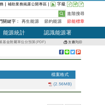
小
中
大
|
|
字級
務
補助業務揭露公開專區
進階搜尋
門關鍵字：
再生能源
節約能源
節能標章
能源統計
認識能源署
展基金附屬單位分預算(PDF)
檔案格式
(2.56MB)