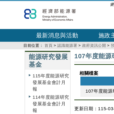
跳
:::
到
主
要
內
最新消息與活動
施政
容
目前位置：
首頁
>
認識能源署
>
政府資訊公開
>
:::
:::
107年度能源
能源研究發展
基金
相關檔案
115年度能源研究
發展基金會計月
報
107年度能
114年度能源研究
發展基金會計月
更新日期：115-03-
報