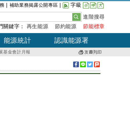
小
中
大
|
|
字級
務
補助業務揭露公開專區
進階搜尋
門關鍵字：
再生能源
節約能源
節能標章
能源統計
認識能源署
發展基金會計月報