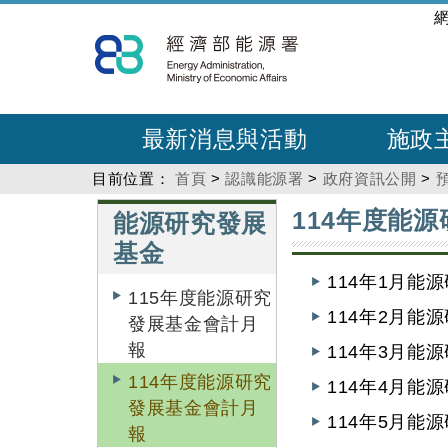
跳
:::
到
主
要
內
最新消息與活動
施政
容
目前位置：
首頁
>
認識能源署
>
政府資訊公開
>
:::
:::
114年度能
能源研究發展
基金
114年1月能
115年度能源研究
114年2月能
發展基金會計月
報
114年3月能
114年度能源研究
114年4月能
發展基金會計月
114年5月能
報