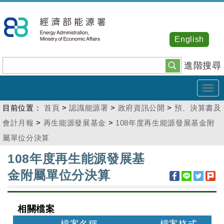
跳
到
主
English
要
內
進階搜尋
容
Tog
navi
目前位置：
首頁
>
認識能源署
>
政府資訊公開
>
預、決算書及
會計月報
>
再生能源發展基金
>
108年度再生能源發展基金附
屬單位分決算
:::
108年度再生能源發展基
金附屬單位分決算
相關檔案