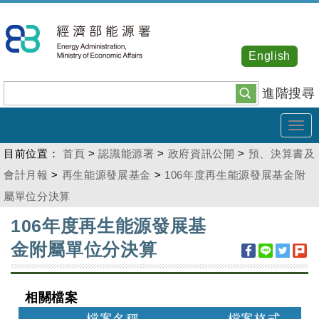
跳
到
主
English
要
內
進階搜尋
容
Tog
navi
目前位置：
首頁
>
認識能源署
>
政府資訊公開
>
預、決算書及
會計月報
>
再生能源發展基金
>
106年度再生能源發展基金附
屬單位分決算
:::
106年度再生能源發展基
金附屬單位分決算
相關檔案