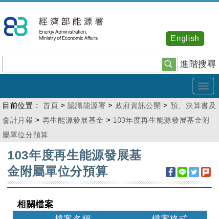
跳
到
主
English
要
內
進階搜尋
容
Tog
navi
目前位置：
首頁
>
認識能源署
>
政府資訊公開
>
預、決算書及
會計月報
>
再生能源發展基金
>
103年度再生能源發展基金附
屬單位分預算
:::
103年度再生能源發展基
金附屬單位分預算
相關檔案