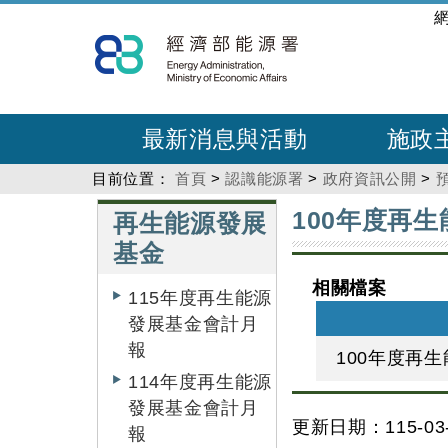
跳
:::
到
主
要
內
最新消息與活動
施政
容
目前位置：
首頁
>
認識能源署
>
政府資訊公開
>
:::
:::
100年度再
再生能源發展
基金
相關檔案
115年度再生能源
發展基金會計月
報
100年度再
114年度再生能源
發展基金會計月
更新日期：115-03-
報