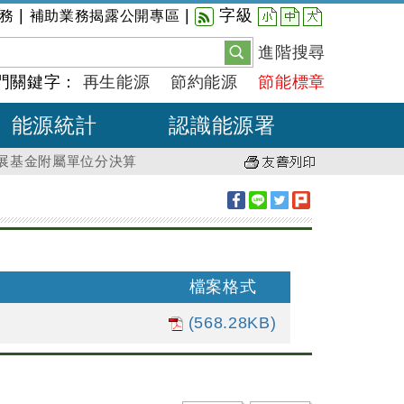
小
中
大
|
|
字級
務
補助業務揭露公開專區
進階搜尋
門關鍵字：
再生能源
節約能源
節能標章
能源統計
認識能源署
發展基金附屬單位分決算
檔案格式
(568.28KB)