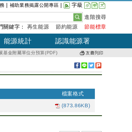
小
中
大
|
|
字級
務
補助業務揭露公開專區
進階搜尋
門關鍵字：
再生能源
節約能源
節能標章
能源統計
認識能源署
展基金附屬單位分預算(PDF)
檔案格式
(873.86KB)