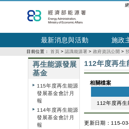
跳
:::
到
主
要
內
最新消息與活動
施政
容
目前位置：
首頁
>
認識能源署
>
政府資訊公開
>
:::
:::
112年度再生
再生能源發展
基金
相關檔案
115年度再生能源
發展基金會計月
報
112年度再
114年度再生能源
發展基金會計月
更新日期：115-03-
報