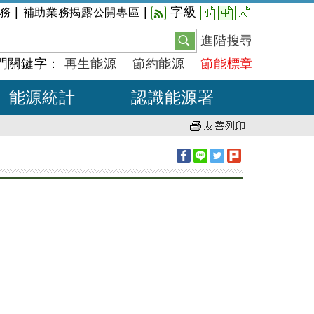
小
中
大
|
|
字級
務
補助業務揭露公開專區
進階搜尋
門關鍵字：
再生能源
節約能源
節能標章
能源統計
認識能源署