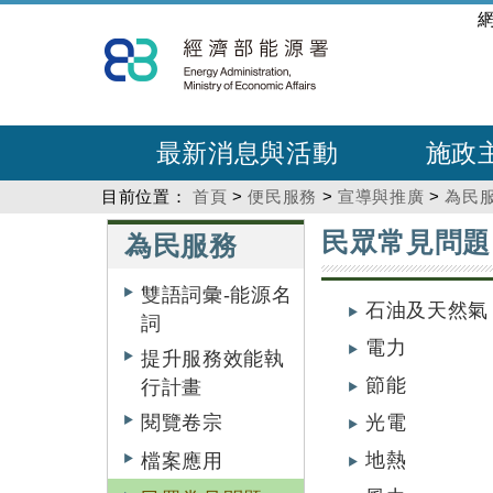
跳
:::
到
主
要
內
最新消息與活動
施政
容
目前位置：
首頁
>
便民服務
>
宣導與推廣
>
為民
:::
:::
民眾常見問題
為民服務
雙語詞彙-能源名
石油及天然氣
詞
電力
提升服務效能執
節能
行計畫
閱覽卷宗
光電
地熱
檔案應用