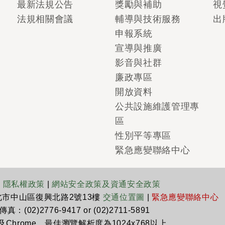
最新法規公告
獎勵與補助
視
法規相關會議
輔導與技術服務
出
申報系統
宣導與推廣
影音與社群
廉政專區
開放資料
公共設施維護管理專
區
性別平等專區
緊急應變聯絡中心
|
隱私權政策
|
網站安全政策及資通安全政策
臺北市中山區復興北路2號13樓
交通位置圖
|
緊急應變聯絡中心
真：(02)2776-9417 or (02)2711-5891
x及Chrome，最佳瀏覽解析度為1024x768以上