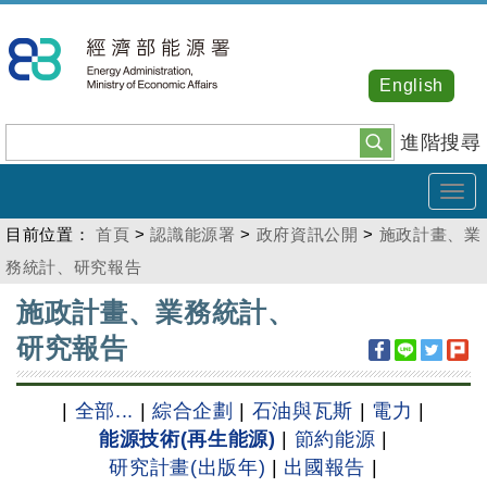
跳
到
主
English
要
內
進階搜尋
容
Tog
navi
目前位置：
首頁
>
認識能源署
>
政府資訊公開
>
施政計畫、業
務統計、研究報告
:::
施政計畫、業務統計、
研究報告
|
全部...
|
綜合企劃
|
石油與瓦斯
|
電力
|
能源技術(再生能源)
|
節約能源
|
研究計畫(出版年)
|
出國報告
|