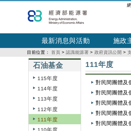
跳
:::
到
主
要
內
最新消息與活動
施政
容
目前位置：
首頁
>
認識能源署
>
政府資訊公開
>
:::
:::
111年度
石油基金
115年度
對民間團體及個
114年度
對民間團體及
113年度
對民間團體及個
112年度
對民間團體及
111年度
對民間團體及個
110年度