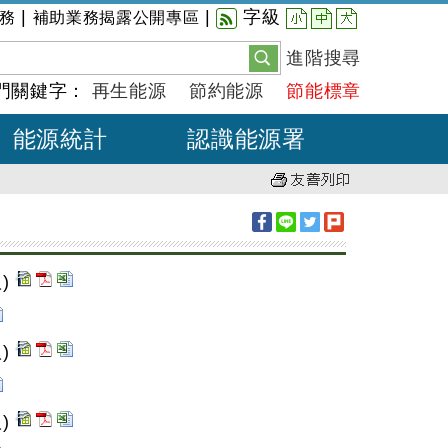
小
中
大
|
|
字級
務
補助業務揭露公開專區
進階搜尋
門關鍵字：
再生能源
節約能源
節能標章
能源統計
認識能源署
)
)
)