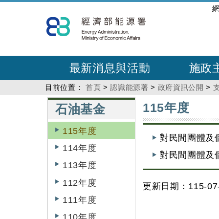
跳
:::
到
主
要
內
最新消息與活動
施政
容
目前位置：
首頁
>
認識能源署
>
政府資訊公開
>
:::
:::
115年度
石油基金
115年度
對民間團體及
114年度
對民間團體及
113年度
112年度
更新日期：115-07-
111年度
110年度