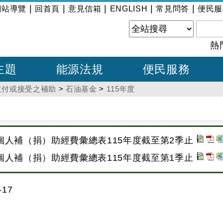
|
|
|
|
|
網站導覽
回首頁
意見信箱
ENGLISH
常見問答
便民服
熱
主題
能源法規
便民服務
支付或接受之補助
>
石油基金
>
115年度
個人補（捐）助經費彙總表115年度截至第2季止
個人補（捐）助經費彙總表115年度截至第1季止
17