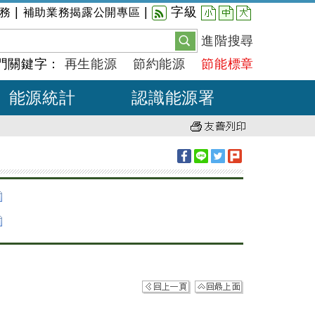
小
中
大
|
|
字級
務
補助業務揭露公開專區
進階搜尋
門關鍵字：
再生能源
節約能源
節能標章
能源統計
認識能源署