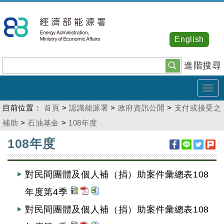
跳
到
主
English
要
內
進階搜尋
容
Tog
navi
目前位置：
首頁
>
認識能源署
>
政府資訊公開
>
支付或接受之
補助
>
石油基金
>
108年度
:::
108年度
對民間團體及個人補（捐）助案件彙總表108
年度第4季
對民間團體及個人補（捐）助案件彙總表108