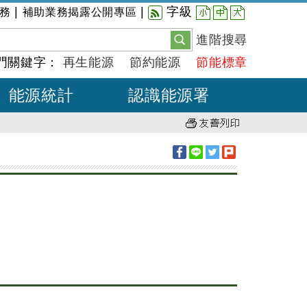
小
中
大
|
|
字級
務
補助業務揭露公開專區
進階搜尋
門關鍵字：
再生能源
節約能源
節能標章
能源統計
認識能源署