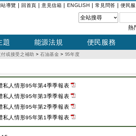
|
|
|
|
|
網站導覽
回首頁
意見信箱
ENGLISH
常見問答
便民服
熱
主題
能源法規
便民服務
支付或接受之補助
>
石油基金
>
95年度
體私人情形95年第4季季報表
體私人情形95年第3季季報表
體私人情形95年第2季季報表
體私人情形95年第1季季報表