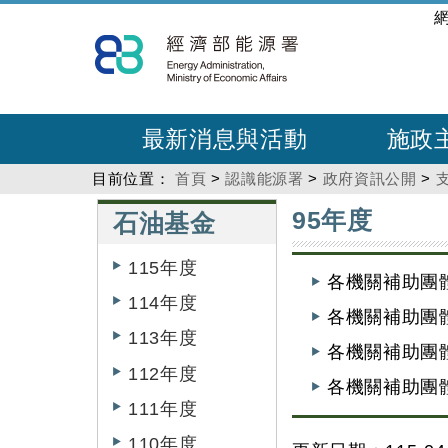
跳
:::
到
主
要
內
最新消息與活動
施政
容
目前位置：
首頁
>
認識能源署
>
政府資訊公開
>
:::
:::
95年度
石油基金
115年度
各機關補助團
114年度
各機關補助團
113年度
各機關補助團
112年度
各機關補助團
111年度
110年度