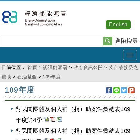
跳
到
主
English
要
內
進階搜尋
容
Tog
navi
目前位置：
首頁
>
認識能源署
>
政府資訊公開
>
支付或接受之
補助
>
石油基金
>
109年度
:::
109年度
對民間團體及個人補（捐）助案件彙總表109
年度第4季
對民間團體及個人補（捐）助案件彙總表109