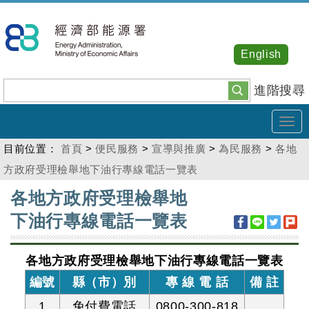
跳
到
主
English
要
內
進階搜尋
容
Tog
navi
目前位置：
首頁
>
便民服務
>
宣導與推廣
>
為民服務
>
各地
方政府受理檢舉地下油行專線電話一覽表
:::
各地方政府受理檢舉地
下油行專線電話一覽表
各地方政府受理檢舉地下油行專線電話一覽表
編號
縣（市）別
專 線 電 話
備 註
1
免付費電話
0800-300-818