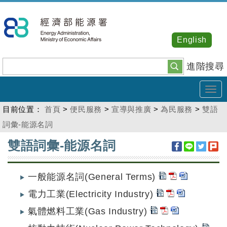
跳
到
主
English
要
內
進階搜尋
容
Tog
navi
目前位置：
首頁
>
便民服務
>
宣導與推廣
>
為民服務
>
雙語
詞彙-能源名詞
:::
雙語詞彙-能源名詞
一般能源名詞(General Terms)
電力工業(Electricity Industry)
氣體燃料工業(Gas Industry)