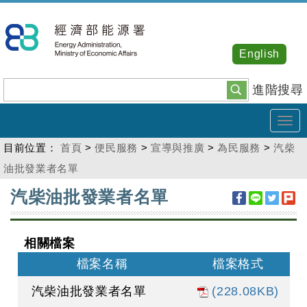
跳
到
主
English
要
內
進階搜尋
容
Tog
navi
目前位置：
首頁
>
便民服務
>
宣導與推廣
>
為民服務
>
汽柴
油批發業者名單
:::
汽柴油批發業者名單
相關檔案
檔案名稱
檔案格式
汽柴油批發業者名單
(228.08KB)