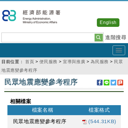
跳
到
主
English
要
內
進階搜尋
容
Tog
navi
目前位置：
首頁
>
便民服務
>
宣導與推廣
>
為民服務
>
民眾
地震應變參考程序
:::
民眾地震應變參考程序
相關檔案
檔案名稱
檔案格式
民眾地震應變參考程序
(544.31KB)