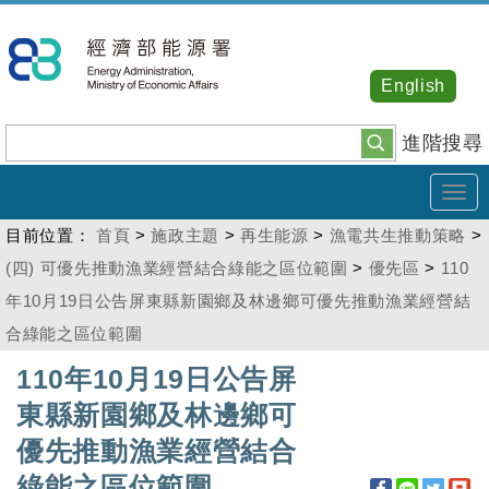
跳
到
主
English
要
內
進階搜尋
容
Tog
navi
目前位置：
首頁
>
施政主題
>
再生能源
>
漁電共生推動策略
>
(四) 可優先推動漁業經營結合綠能之區位範圍
>
優先區
>
110
年10月19日公告屏東縣新園鄉及林邊鄉可優先推動漁業經營結
合綠能之區位範圍
:::
110年10月19日公告屏
東縣新園鄉及林邊鄉可
優先推動漁業經營結合
綠能之區位範圍