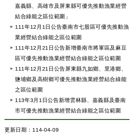
嘉義縣、高雄市及屏東縣可優先推動漁業經營
結合綠能之區位範圍」
111年12月1日公告臺南市七股區可優先推動漁
業經營結合綠能之區位範圍
111年12月21日公告新增臺南市將軍區及麻豆
區可優先推動漁業經營結合綠能之區位範圍
111年12月21日公告屏東縣九如鄉、里港鄉、
鹽埔鄉及高樹鄉可優先推動漁業經營結合綠能
之區位範圍
113年3月1日公告新增雲林縣、嘉義縣及臺南
市可優先推動漁業經營結合綠能之區位範圍
更新日期：114-04-09