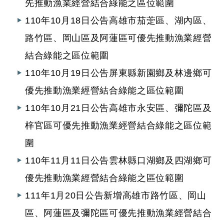
先推動漁業經營結合綠能之區位範圍
110年10月18日公告高雄市茄萣區、湖內區、
路竹區、岡山區及阿蓮區可優先推動漁業經營
結合綠能之區位範圍
110年10月19日公告屏東縣新園鄉及林邊鄉可
優先推動漁業經營結合綠能之區位範圍
110年10月21日公告高雄市永安區、彌陀區及
梓官區可優先推動漁業經營結合綠能之區位範
圍
110年11月11日公告雲林縣口湖鄉及四湖鄉可
優先推動漁業經營結合綠能之區位範圍
111年1月20日公告新增高雄市路竹區、岡山
區、阿蓮區及彌陀區可優先推動漁業經營結合