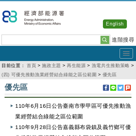
跳
到
主
English
要
內
進階搜尋
容
Tog
navi
目前位置：
首頁
>
施政主題
>
再生能源
>
漁電共生推動策略
>
(四) 可優先推動漁業經營結合綠能之區位範圍
>
優先區
:::
優先區
110年6月16日公告臺南市學甲區可優先推動漁
業經營結合綠能之區位範圍
110年9月28日公告嘉義縣布袋鎮及義竹鄉可優