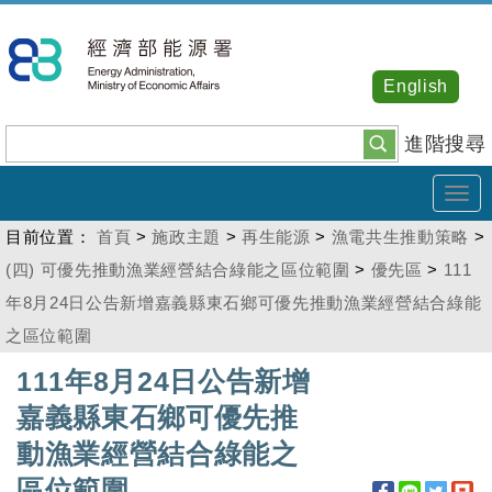
跳
到
主
English
要
內
進階搜尋
容
Tog
navi
目前位置：
首頁
>
施政主題
>
再生能源
>
漁電共生推動策略
>
(四) 可優先推動漁業經營結合綠能之區位範圍
>
優先區
>
111
年8月24日公告新增嘉義縣東石鄉可優先推動漁業經營結合綠能
之區位範圍
:::
111年8月24日公告新增
嘉義縣東石鄉可優先推
動漁業經營結合綠能之
區位範圍