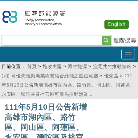
跳
到
主
English
要
內
進階搜尋
容
Tog
navi
目前位置：
首頁
>
施政主題
>
再生能源
>
漁電共生推動策略
>
(四) 可優先推動漁業經營結合綠能之區位範圍
>
優先區
>
111
年5月10日公告新增高雄市湖內區、路竹區、岡山區、阿蓮區、
永安區、彌陀區及梓官區可優先推動漁業...
:::
111年5月10日公告新增
高雄市湖內區、路竹
區、岡山區、阿蓮區、
永安區、彌陀區及梓官