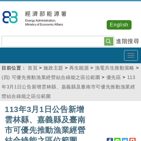
跳
到
主
English
要
內
進階搜尋
容
Tog
navi
目前位置：
首頁
>
施政主題
>
再生能源
>
漁電共生推動策略
>
(四) 可優先推動漁業經營結合綠能之區位範圍
>
優先區
>
113
年3月1日公告新增雲林縣、嘉義縣及臺南市可優先推動漁業經
營結合綠能之區位範圍
:::
113年3月1日公告新增
雲林縣、嘉義縣及臺南
市可優先推動漁業經營
結合綠能之區位範圍